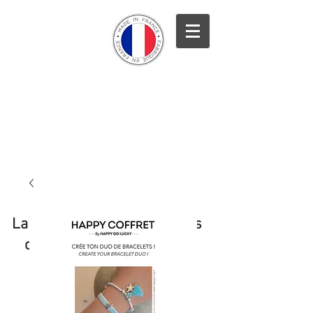
La marque française des kits
créatifs écoresponsables
Frais de port
GRATUITS avec le
code : NOËL