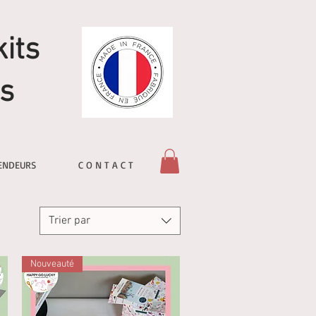
its
s
ENDEURS
C O N T A C T
Trier par
Nouveauté