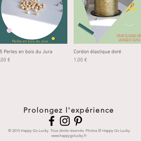
5 Perles en bois du Jura
Aperçu rapide
Cordon élastique doré
Aperçu rapide
rix
Prix
,00 €
1,00 €
Prolongez l'expérience
© 2015 Happy Go Lucky. Tous droits réservés. Photos © Happy Go Lucky
www.happygolucky.fr