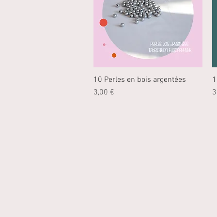
10 Perles en bois argentées
Aperçu rapide
1
Prix
P
3,00 €
3