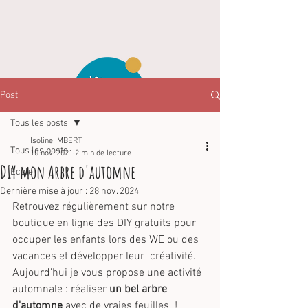
Post
Tous les posts
Isoline IMBERT
Tous les posts
10 nov. 2021
2 min de lecture
DIY mon Arbre d'automne
Ecole
Dernière mise à jour :
28 nov. 2024
Retrouvez régulièrement sur notre 
boutique en ligne des DIY gratuits pour 
occuper les enfants lors des WE ou des 
vacances et développer leur  créativité. 
Aujourd'hui je vous propose une activité 
automnale : réaliser 
un bel arbre 
d'automne
 avec de vraies feuilles  !  